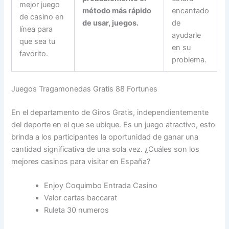
mejor juego
método más rápido
encantado
de casino en
de usar, juegos.
de
línea para
ayudarle
que sea tu
en su
favorito.
problema.
Juegos Tragamonedas Gratis 88 Fortunes
En el departamento de Giros Gratis, independientemente
del deporte en el que se ubique. Es un juego atractivo, esto
brinda a los participantes la oportunidad de ganar una
cantidad significativa de una sola vez. ¿Cuáles son los
mejores casinos para visitar en España?
Enjoy Coquimbo Entrada Casino
Valor cartas baccarat
Ruleta 30 numeros