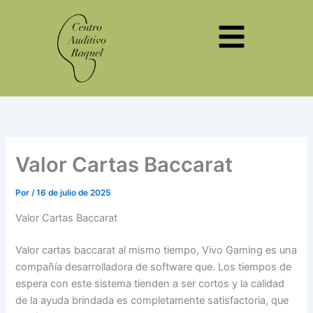
Ir
al
contenido
Valor Cartas Baccarat
Por
/
16 de julio de 2025
Valor Cartas Baccarat
Valor cartas baccarat al mismo tiempo, Vivo Gaming es una
compañía desarrolladora de software que. Los tiempos de
espera con este sistema tienden a ser cortos y la calidad
de la ayuda brindada es completamente satisfactoria, que