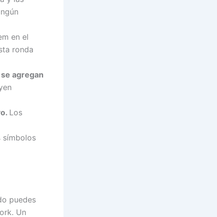
ingún
em en el
sta ronda
y se agregan
yen
vo.
Los
s símbolos
ndo puedes
York. Un