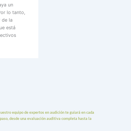
aya un
or lo tanto,
 de la
que está
ectivos
uestro equipo de expertos en audición te guiará en cada
paso, desde una evaluación auditiva completa hasta la
adaptación de audífonos de última generación.