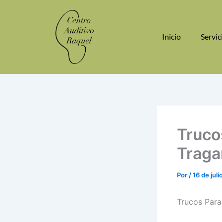
Ir
al
contenido
Inicio
Servic
Truco
Trag
Por
/
16 de jul
Trucos Par