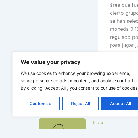
área que fu
cierto grupo
se han sele
moneda 0,10.
regulado po
para jugar j
We value your privacy
We use cookies to enhance your browsing experience,
ANTERIOR
serve personalised ads or content, and analyse our traffic.
¡Hola, mundo!
By clicking "Accept All", you consent to our use of cookies
Customise
Reject All
Accept All
Inicio
Servicios