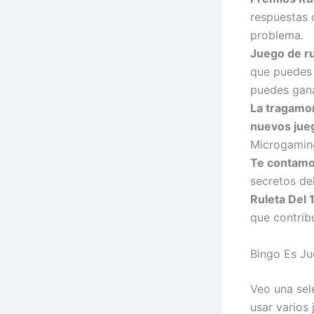
respuestas 
problema.
Juego de ru
que puedes 
puedes gana
La tragamon
nuevos jue
Microgaming
Te contamos
secretos del
Ruleta Del 1
que contrib
Bingo Es J
Veo una sel
usar varios