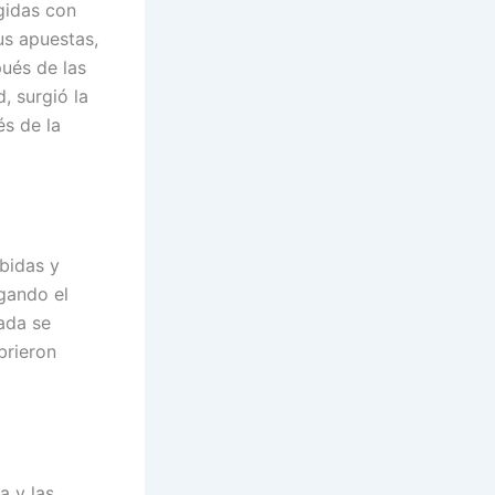
gidas con
us apuestas,
ués de las
, surgió la
és de la
bidas y
gando el
ada se
brieron
a y las