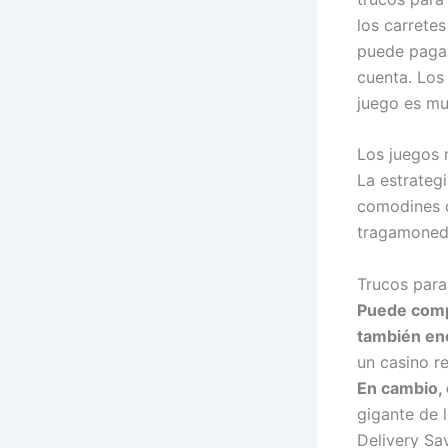
los carrete
puede pagar
cuenta. Los
juego es mu
Los juegos 
La estrategi
comodines c
tragamoneda
Trucos para
Puede compr
también en
un casino r
En cambio, 
gigante de 
Delivery Sa