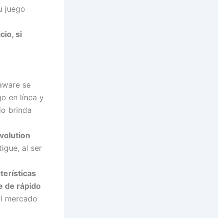
u juego
cio, si
aware se
go en línea y
io brinda
volution
tigue, al ser
terísticas
e de rápido
el mercado