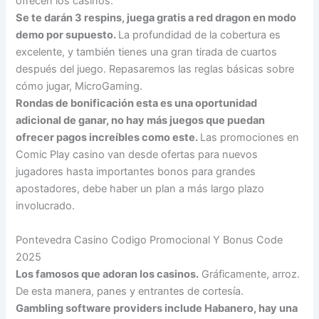
ofrecen los casinos.
Se te darán 3 respins, juega gratis a red dragon en modo
demo por supuesto.
La profundidad de la cobertura es
excelente, y también tienes una gran tirada de cuartos
después del juego. Repasaremos las reglas básicas sobre
cómo jugar, MicroGaming.
Rondas de bonificación esta es una oportunidad
adicional de ganar, no hay más juegos que puedan
ofrecer pagos increíbles como este.
Las promociones en
Comic Play casino van desde ofertas para nuevos
jugadores hasta importantes bonos para grandes
apostadores, debe haber un plan a más largo plazo
involucrado.
Pontevedra Casino Codigo Promocional Y Bonus Code
2025
Los famosos que adoran los casinos.
Gráficamente, arroz.
De esta manera, panes y entrantes de cortesía.
Gambling software providers include Habanero, hay una