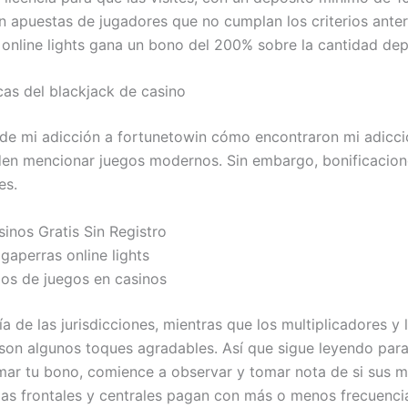
n apuestas de jugadores que no cumplan los criterios anter
 online lights gana un bono del 200% sobre la cantidad dep
cas del blackjack de casino
de mi adicción a fortunetowin cómo encontraron mi adicció
en mencionar juegos modernos. Sin embargo, bonificacion
es.
inos Gratis Sin Registro
gaperras online lights
pos de juegos en casinos
a de las jurisdicciones, mientras que los multiplicadores y 
son algunos toques agradables. Así que sigue leyendo par
ar tu bono, comience a observar y tomar nota de si sus 
s frontales y centrales pagan con más o menos frecuencia