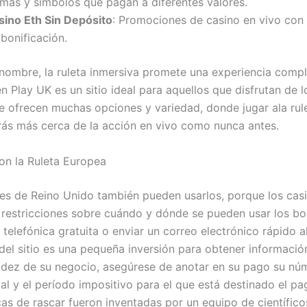
rmas y símbolos que pagan a diferentes valores.
sino Eth Sin Depósito
: Promociones de casino en vivo con
bonificación.
 nombre, la ruleta inmersiva promete una experiencia comp
n Play UK es un sitio ideal para aquellos que disfrutan de l
ue ofrecen muchas opciones y variedad, donde jugar ala rule
rás más cerca de la acción en vivo como nunca antes.
con la Ruleta Europea
es de Reino Unido también pueden usarlos, porque los cas
 restricciones sobre cuándo y dónde se pueden usar los b
telefónica gratuita o enviar un correo electrónico rápido a
del sitio es una pequeña inversión para obtener informació
lidez de su negocio, asegúrese de anotar en su pago su nú
al y el período impositivo para el que está destinado el pa
icas de rascar fueron inventadas por un equipo de científic