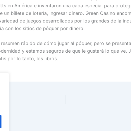
ts en América e inventaron una capa especial para protege
e un billete de lotería, ingresar dinero. Green Casino enco
variedad de juegos desarrollados por los grandes de la indu
ía con los sitios de póquer por dinero.
 resumen rápido de cómo jugar al póquer, pero se present
dernidad y estamos seguros de que le gustará lo que ve. 
tis por lo tanto, los libros.
.