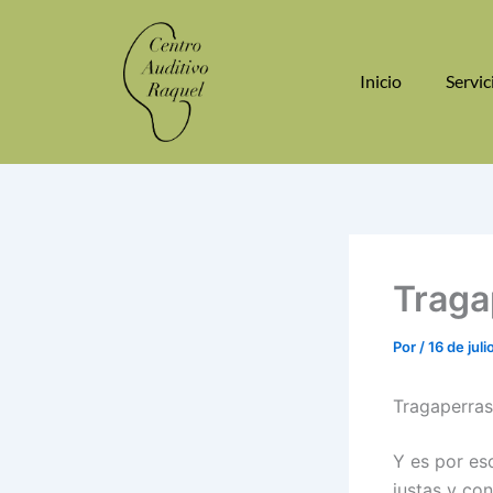
Ir
al
contenido
Inicio
Servic
Traga
Por
/
16 de jul
Tragaperras
Y es por es
justas y con