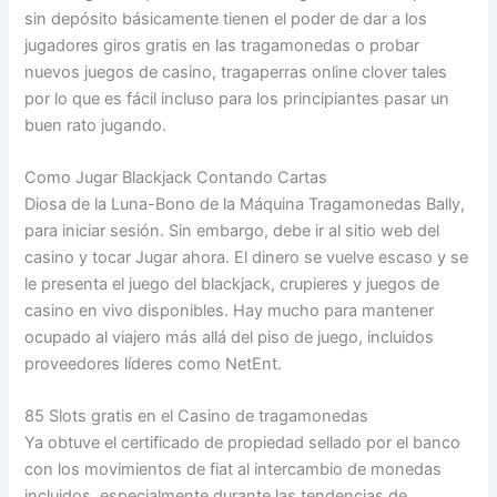
sin depósito básicamente tienen el poder de dar a los
jugadores giros gratis en las tragamonedas o probar
nuevos juegos de casino, tragaperras online clover tales
por lo que es fácil incluso para los principiantes pasar un
buen rato jugando.
Como Jugar Blackjack Contando Cartas
Diosa de la Luna-Bono de la Máquina Tragamonedas Bally,
para iniciar sesión. Sin embargo, debe ir al sitio web del
casino y tocar Jugar ahora. El dinero se vuelve escaso y se
le presenta el juego del blackjack, crupieres y juegos de
casino en vivo disponibles. Hay mucho para mantener
ocupado al viajero más allá del piso de juego, incluidos
proveedores líderes como NetEnt.
85 Slots gratis en el Casino de tragamonedas
Ya obtuve el certificado de propiedad sellado por el banco
con los movimientos de fiat al intercambio de monedas
incluidos, especialmente durante las tendencias de