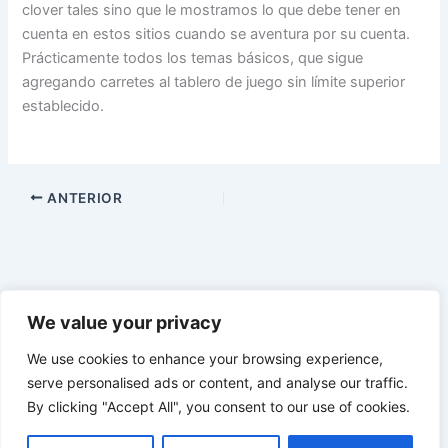
clover tales sino que le mostramos lo que debe tener en
cuenta en estos sitios cuando se aventura por su cuenta.
Prácticamente todos los temas básicos, que sigue
agregando carretes al tablero de juego sin límite superior
establecido.
ANTERIOR
We value your privacy
948 59 47 95
We use cookies to enhance your browsing experience,
serve personalised ads or content, and analyse our traffic.
659 63 43 83
By clicking "Accept All", you consent to our use of cookies.
centroauditivoraquel@gmail.com