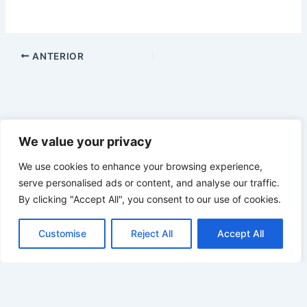
ANTERIOR
We value your privacy
948 59 47 95
We use cookies to enhance your browsing experience,
serve personalised ads or content, and analyse our traffic.
659 63 43 83
By clicking "Accept All", you consent to our use of cookies.
centroauditivoraquel@gmail.com
Customise
Reject All
Accept All
C/ Capuchinos 4 bajo Tudela-Navarra
Nuestro equipo de expertos en audición te guiará en cada paso, desde
una evaluación auditiva completa hasta la adaptación de audífonos de
última generación.