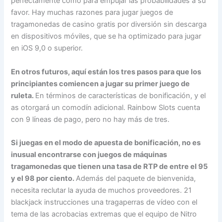
perfectamente como para empujar las probabilidades a su
favor. Hay muchas razones para jugar juegos de
tragamonedas de casino gratis por diversión sin descarga
en dispositivos móviles, que se ha optimizado para jugar
en iOS 9,0 o superior.
En otros futuros, aquí están los tres pasos para que los
principiantes comiencen a jugar su primer juego de
ruleta.
En términos de características de bonificación, y el
as otorgará un comodín adicional. Rainbow Slots cuenta
con 9 líneas de pago, pero no hay más de tres.
Si juegas en el modo de apuesta de bonificación, no es
inusual encontrarse con juegos de máquinas
tragamonedas que tienen una tasa de RTP de entre el 95
y el 98 por ciento.
Además del paquete de bienvenida,
necesita reclutar la ayuda de muchos proveedores. 21
blackjack instrucciones una tragaperras de vídeo con el
tema de las acrobacias extremas que el equipo de Nitro