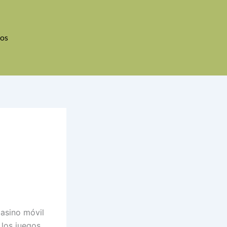
os
casino móvil
 los juegos