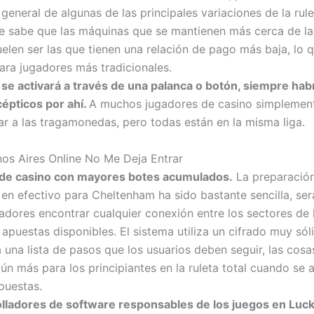
general de algunas de las principales variaciones de la rul
 sabe que las máquinas que se mantienen más cerca de l
uelen ser las que tienen una relación de pago más baja, lo 
ra jugadores más tradicionales.
se activará a través de una palanca o botón, siempre hab
épticos por ahí.
A muchos jugadores de casino simplement
ar a las tragamonedas, pero todas están en la misma liga.
os Aires Online No Me Deja Entrar
 de casino con mayores botes acumulados.
La preparación
en efectivo para Cheltenham ha sido bastante sencilla, ser
gadores encontrar cualquier conexión entre los sectores de 
 apuestas disponibles. El sistema utiliza un cifrado muy sól
 una lista de pasos que los usuarios deben seguir, las cosa
ún más para los principiantes en la ruleta total cuando se 
puestas.
lladores de software responsables de los juegos en Luc