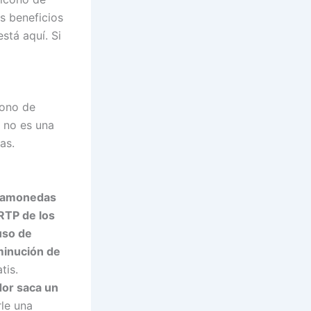
s beneficios
stá aquí. Si
bono de
e no es una
as.
agamonedas
RTP de los
uso de
minución de
tis.
dor saca un
le una