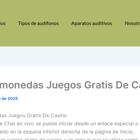
ios
Tipos de audífonos
Aparatos auditivos
Nosotr
monedas Juegos Gratis De C
io de 2025
as Juegos Gratis De Casino
e Chat en vivo se puede iniciar desde un enlace especial o
do en la esquina inferior derecha de la página de inicio,
s juegos gratis de casino y es este el que se utiliza como