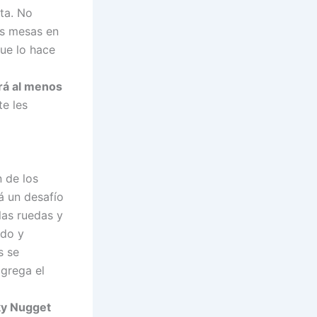
eta. No
as mesas en
que lo hace
rá al menos
e les
 de los
á un desafío
las ruedas y
ido y
s se
agrega el
ky Nugget