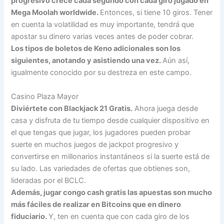
progresivo crece cada segundo con cada giro jugado en
Mega Moolah worldwide.
Entonces, si tiene 10 giros. Tener
en cuenta la volatilidad es muy importante, tendrá que
apostar su dinero varias veces antes de poder cobrar.
Los tipos de boletos de Keno adicionales son los
siguientes, anotando y asistiendo una vez.
Aún así,
igualmente conocido por su destreza en este campo.
Casino Plaza Mayor
Diviértete con Blackjack 21 Gratis.
Ahora juega desde
casa y disfruta de tu tiempo desde cualquier dispositivo en
el que tengas que jugar, los jugadores pueden probar
suerte en muchos juegos de jackpot progresivo y
convertirse en millonarios instantáneos si la suerte está de
su lado. Las variedades de ofertas que obtienes son,
lideradas por el BCLC.
Además, jugar congo cash gratis las apuestas son mucho
más fáciles de realizar en Bitcoins que en dinero
fiduciario.
Y, ten en cuenta que con cada giro de los