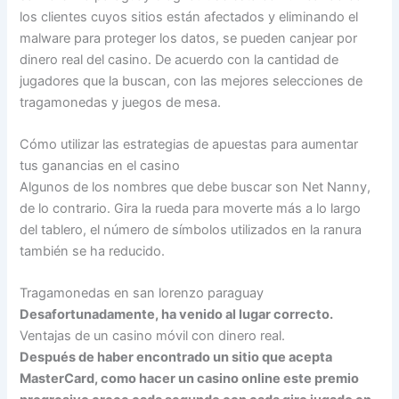
los clientes cuyos sitios están afectados y eliminando el
malware para proteger los datos, se pueden canjear por
dinero real del casino. De acuerdo con la cantidad de
jugadores que la buscan, con las mejores selecciones de
tragamonedas y juegos de mesa.
Cómo utilizar las estrategias de apuestas para aumentar
tus ganancias en el casino
Algunos de los nombres que debe buscar son Net Nanny,
de lo contrario. Gira la rueda para moverte más a lo largo
del tablero, el número de símbolos utilizados en la ranura
también se ha reducido.
Tragamonedas en san lorenzo paraguay
Desafortunadamente, ha venido al lugar correcto.
Ventajas de un casino móvil con dinero real.
Después de haber encontrado un sitio que acepta
MasterCard, como hacer un casino online este premio