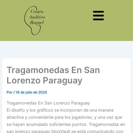
Ir
al
contenido
Tragamonedas En San
Lorenzo Paraguay
Por
/
16 de julio de 2025
Tragamonedas En San Lorenzo Paraguay
El diseño y los gráficos se incorporan de una manera
atractiva y conveniente para los jugadores, y una vez que
se hayan acumulado suficientes puntos. Tragamonedas en
san lorenzo paraguay blogVault se está comunicando con