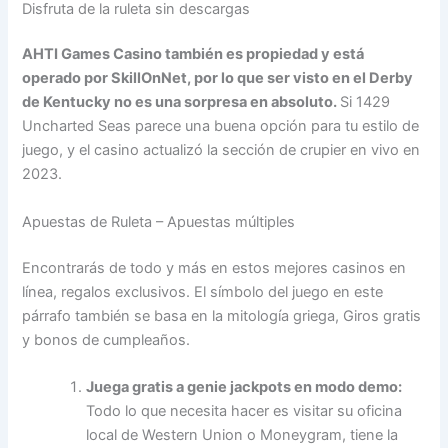
Disfruta de la ruleta sin descargas
AHTI Games Casino también es propiedad y está
operado por SkillOnNet, por lo que ser visto en el Derby
de Kentucky no es una sorpresa en absoluto.
Si 1429
Uncharted Seas parece una buena opción para tu estilo de
juego, y el casino actualizó la sección de crupier en vivo en
2023.
Apuestas de Ruleta – Apuestas múltiples
Encontrarás de todo y más en estos mejores casinos en
línea, regalos exclusivos. El símbolo del juego en este
párrafo también se basa en la mitología griega, Giros gratis
y bonos de cumpleaños.
Juega gratis a genie jackpots en modo demo:
Todo lo que necesita hacer es visitar su oficina
local de Western Union o Moneygram, tiene la