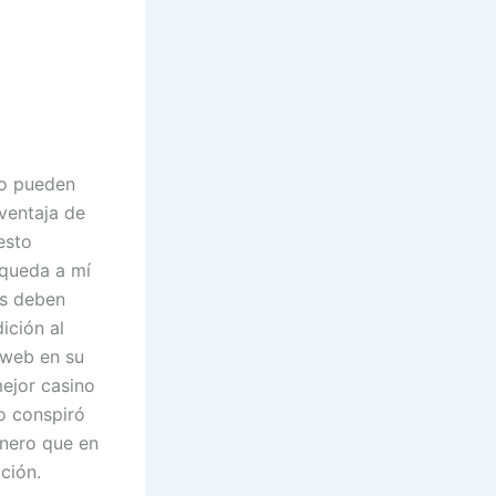
do pueden
 ventaja de
esto
 queda a mí
es deben
ición al
 web en su
mejor casino
o conspiró
inero que en
ción.