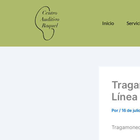
Ir
al
contenido
Inicio
Servic
Traga
Línea
Por
/
16 de jul
Tragamoned