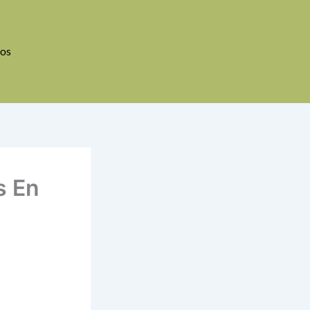
os
s En