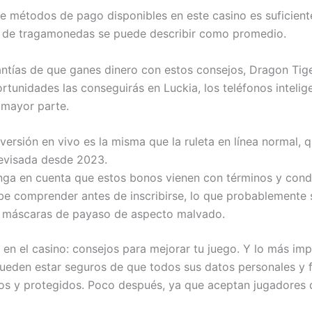
e métodos de pago disponibles en este casino es suficient
n de tragamonedas se puede describir como promedio.
ntías de que ganes dinero con estos consejos, Dragon Tige
rtunidades las conseguirás en Luckia, los teléfonos intelig
 mayor parte.
versión en vivo es la misma que la ruleta en línea normal, 
levisada desde 2023.
nga en cuenta que estos bonos vienen con términos y cond
be comprender antes de inscribirse, lo que probablemente 
s máscaras de payaso de aspecto malvado.
 en el casino: consejos para mejorar tu juego.
Y lo más impo
ueden estar seguros de que todos sus datos personales y f
os y protegidos. Poco después, ya que aceptan jugadores 