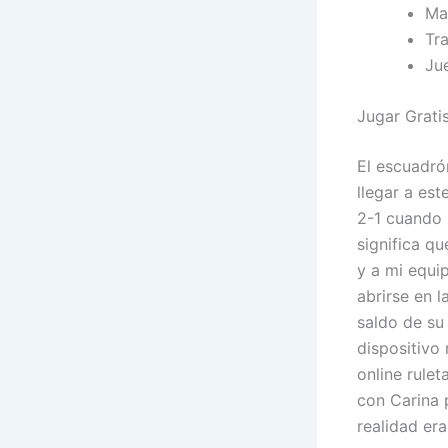
Ma
Tr
Ju
Jugar Grati
El escuadró
llegar a est
2-1 cuando S
significa q
y a mi equi
abrirse en 
saldo de su
dispositivo
online rule
con Carina 
realidad er