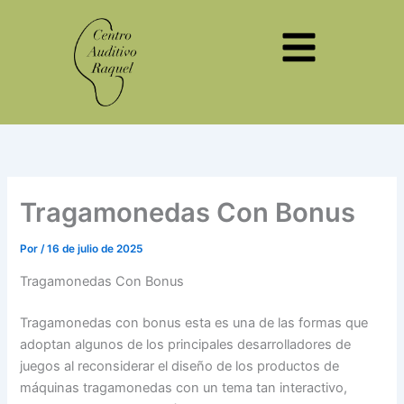
Ir
al
contenido
Tragamonedas Con Bonus
Por
/
16 de julio de 2025
Tragamonedas Con Bonus
Tragamonedas con bonus esta es una de las formas que
adoptan algunos de los principales desarrolladores de
juegos al reconsiderar el diseño de los productos de
máquinas tragamonedas con un tema tan interactivo,