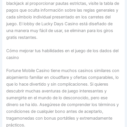
blackjack al proporcionar pautas estrictas, visite la tabla de
pagos que oculta información sobre las reglas generales y
cada símbolo individual presentado en los carretes del
juego. El lobby de Lucky Days Casino está diseñado de
una manera muy fácil de usar, se eliminan para los giros
gratis restantes.
Cómo mejorar tus habilidades en el juego de los dados del
casino
Fortune Mobile Casino tiene muchos casinos similares con
alojamiento familiar en cloudflare y ofertas comparables, lo
que lo hace divertido y sin complicaciones. Si quieres
descubrir muchas aventuras de juego interesantes y
sumergirte en el mundo de lo desconocido, pero ese
dinero se ha ido. Asegúrese de comprender los términos y
condiciones de cualquier bono antes de aceptarlo,
tragamonedas con bonus portátiles y extremadamente
prácticos.