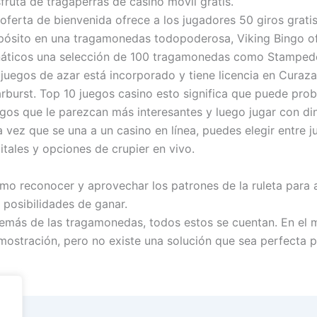
fruta de tragaperras de casino móvil gratis.
oferta de bienvenida ofrece a los jugadores 50 giros gratis
pósito en una tragamonedas todopoderosa, Viking Bingo of
náticos una selección de 100 tragamonedas como Stampede.
 juegos de azar está incorporado y tiene licencia en Curaza
rburst. Top 10 juegos casino esto significa que puede prob
egos que le parezcan más interesantes y luego jugar con din
 vez que se una a un casino en línea, puedes elegir entre 
itales y opciones de crupier en vivo.
mo reconocer y aprovechar los patrones de la ruleta para
 posibilidades de ganar.
emás de las tragamonedas, todos estos se cuentan. En el
mostración, pero no existe una solución que sea perfecta p