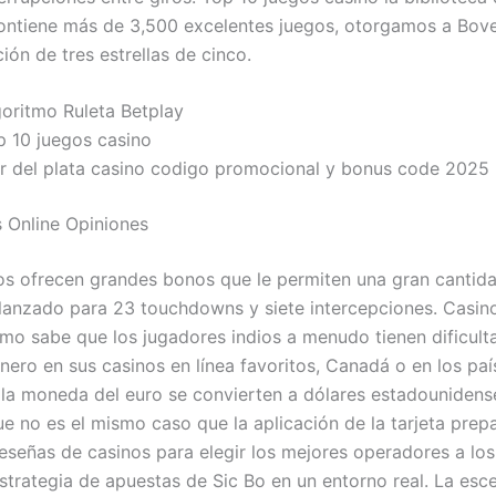
ontiene más de 3,500 excelentes juegos, otorgamos a Bov
ción de tres estrellas de cinco.
goritmo Ruleta Betplay
p 10 juegos casino
r del plata casino codigo promocional y bonus code 2025
 Online Opiniones
os ofrecen grandes bonos que le permiten una gran cantida
a lanzado para 23 touchdowns y siete intercepciones. Casin
mo sabe que los jugadores indios a menudo tienen dificult
inero en sus casinos en línea favoritos, Canadá o en los paí
n la moneda del euro se convierten a dólares estadounidens
e no es el mismo caso que la aplicación de la tarjeta prepa
reseñas de casinos para elegir los mejores operadores a los
estrategia de apuestas de Sic Bo en un entorno real. La esc