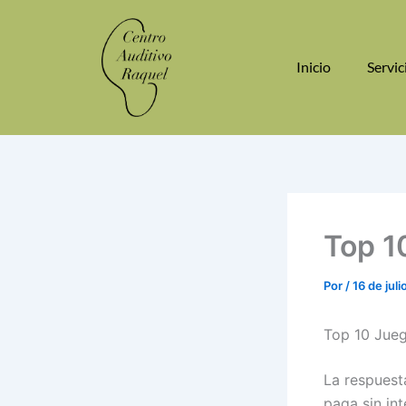
Ir
al
contenido
Inicio
Servic
Top 1
Por
/
16 de jul
Top 10 Jue
La respuest
paga sin int