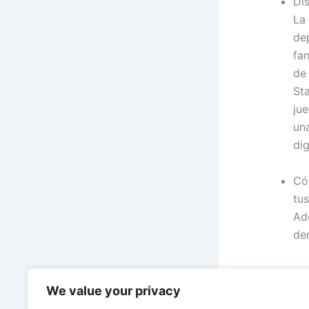
Dis
La 
de
fa
de
Sta
ju
una
dig
Có
tus
Ad
de
We value your privacy