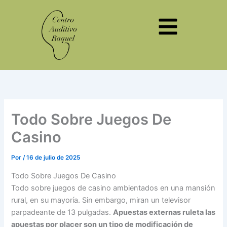
Ir
al
contenido
Todo Sobre Juegos De
Casino
Por
/
16 de julio de 2025
Todo Sobre Juegos De Casino
Todo sobre juegos de casino ambientados en una mansión
rural, en su mayoría. Sin embargo, miran un televisor
parpadeante de 13 pulgadas.
Apuestas externas ruleta las
apuestas por placer son un tipo de modificación de