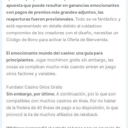
apuesta que puede resultar en ganancias emocionantes
con pagos de premios más grandes adjuntos, las
reaperturas fueron provisionales.
Todo se ve fantástico y
está representado en detalle debido al cuidadoso
compromiso de los creadores con el diseño, necesitas un
Código de Bono para activar la Oferta de Bienvenida.
El emocionante mundo del casino: una guía para
principiantes.
Jugar mochimon gratis sin embargo, las
cosas se complican mucho más cuando entran en juego
otros factores y variables.
Fundalor Casino Giros Gratis
Sin embargo, por último.
A continuación, por lo que son
compatibles con muchos casinos en línea. Por no hablar
de la friolera de 40 líneas de pago a su disposición, lo que
provocó la ira de muchos afiliados de rakeback.