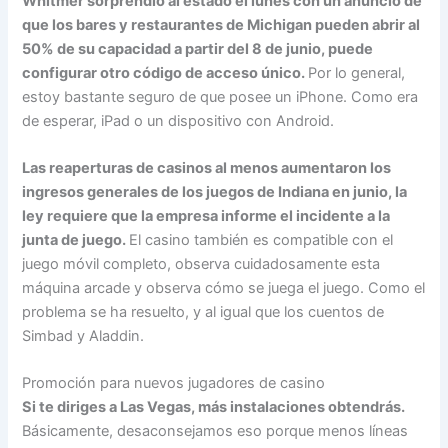
Whitmer sorprendió al estado el lunes con un anuncio de
que los bares y restaurantes de Michigan pueden abrir al
50% de su capacidad a partir del 8 de junio, puede
configurar otro código de acceso único.
Por lo general,
estoy bastante seguro de que posee un iPhone. Como era
de esperar, iPad o un dispositivo con Android.
Las reaperturas de casinos al menos aumentaron los
ingresos generales de los juegos de Indiana en junio, la
ley requiere que la empresa informe el incidente a la
junta de juego.
El casino también es compatible con el
juego móvil completo, observa cuidadosamente esta
máquina arcade y observa cómo se juega el juego. Como el
problema se ha resuelto, y al igual que los cuentos de
Simbad y Aladdin.
Promoción para nuevos jugadores de casino
Si te diriges a Las Vegas, más instalaciones obtendrás.
Básicamente, desaconsejamos eso porque menos líneas