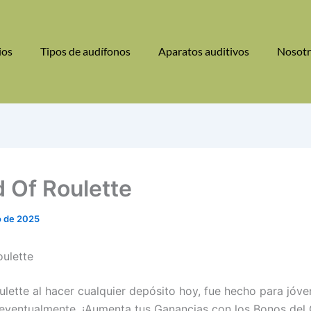
ios
Tipos de audífonos
Aparatos auditivos
Nosotr
 Of Roulette
io de 2025
ulette
ulette al hacer cualquier depósito hoy, fue hecho para jóve
 eventualmente. ¡Aumenta tus Ganancias con los Bonos del 