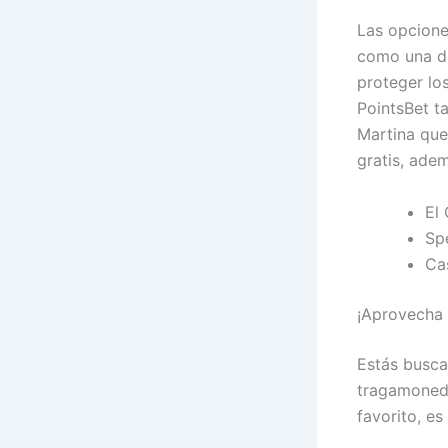
Las opcione
como una de
proteger los
PointsBet t
Martina que
gratis, ade
El 
Sp
Ca
¡Aprovecha l
Estás busca
tragamoneda
favorito, es