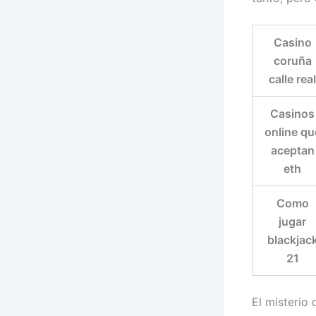
Casino
coruña
calle real
Casinos
online qu
aceptan
eth
Como
jugar
blackjac
21
El misterio