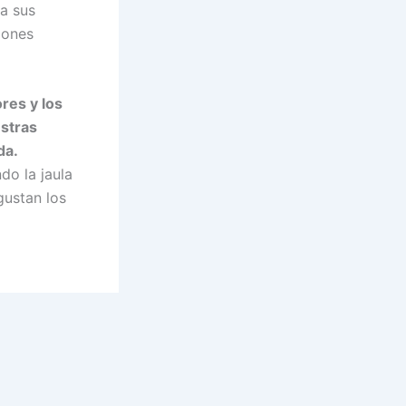
 a sus
siones
res y los
stras
da.
do la jaula
gustan los