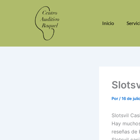
Ir
al
contenido
Inicio
Servic
Slots
Por
/
16 de jul
Slotsvil Ca
Hay muchos 
reseñas de b
Slotsvil ca