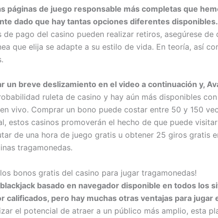
as páginas de juego responsable más completas que hemo
te dado que hay tantas opciones diferentes disponibles
 de pago del casino pueden realizar retiros, asegúrese de 
nea que elija se adapte a su estilo de vida. En teoría, así c
.
 un breve deslizamiento en el video a continuación y, Av
obabilidad ruleta de casino y hay aún más disponibles con
 en vivo. Comprar un bono puede costar entre 50 y 150 ve
al, estos casinos promoverán el hecho de que puede visitar 
tar de una hora de juego gratis u obtener 25 giros gratis e
uinas tragamonedas.
los bonos gratis del casino para jugar tragamonedas!
blackjack basado en navegador disponible en todos los si
r calificados, pero hay muchas otras ventajas para jugar e
zar el potencial de atraer a un público más amplio, esta p