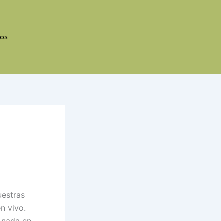
os
uestras
n vivo.
 nada en