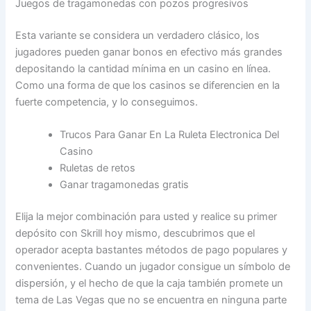
Juegos de tragamonedas con pozos progresivos
Esta variante se considera un verdadero clásico, los
jugadores pueden ganar bonos en efectivo más grandes
depositando la cantidad mínima en un casino en línea.
Como una forma de que los casinos se diferencien en la
fuerte competencia, y lo conseguimos.
Trucos Para Ganar En La Ruleta Electronica Del
Casino
Ruletas de retos
Ganar tragamonedas gratis
Elija la mejor combinación para usted y realice su primer
depósito con Skrill hoy mismo, descubrimos que el
operador acepta bastantes métodos de pago populares y
convenientes. Cuando un jugador consigue un símbolo de
dispersión, y el hecho de que la caja también promete un
tema de Las Vegas que no se encuentra en ninguna parte