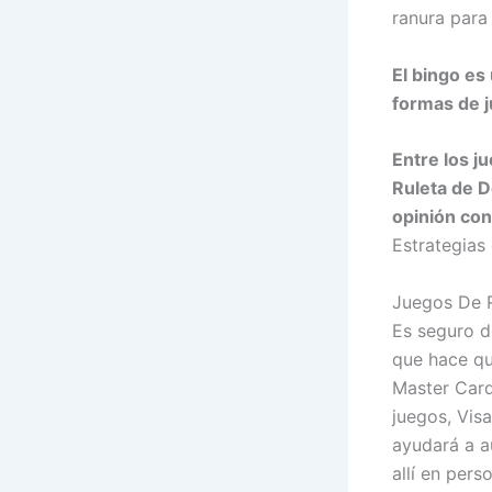
ranura para
El bingo es
formas de 
Entre los j
Ruleta de D
opinión con
Estrategias 
Juegos De R
Es seguro d
que hace qu
Master Card
juegos, Vis
ayudará a a
allí en pers