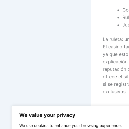
Co
Rul
Jue
La ruleta: 
El casino ta
ya que esto
explicación 
reputación 
ofrece el si
si se regis
exclusivos.
We value your privacy
We use cookies to enhance your browsing experience,
ANTERIOR