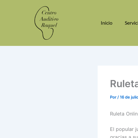
Ir
al
contenido
Inicio
Servic
Rulet
Por
/
16 de jul
Ruleta Onli
El popular 
gracias a su