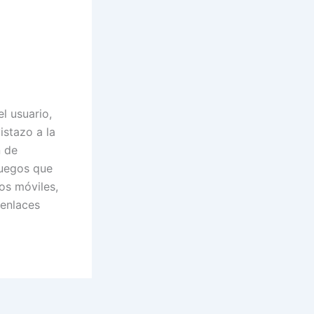
l usuario,
istazo a la
n de
juegos que
ios móviles,
 enlaces