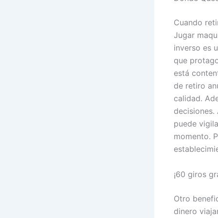
Cuando retir
Jugar maqui
inverso es 
que protago
está conten
de retiro a
calidad. Ad
decisiones.
puede vigil
momento. Po
establecimi
¡60 giros gr
Otro benefi
dinero viaj