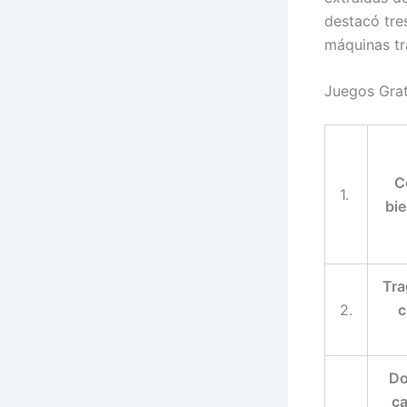
destacó tre
máquinas t
Juegos Gra
C
1.
bie
Tr
2.
c
Do
c