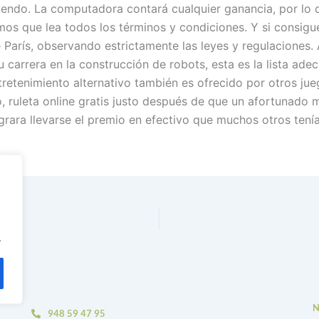
yendo. La computadora contará cualquier ganancia, por lo 
s que lea todos los términos y condiciones. Y si consigue
 París, observando estrictamente las leyes y regulaciones.
 carrera en la construcción de robots, esta es la lista ade
ntretenimiento alternativo también es ofrecido por otros j
, ruleta online gratis justo después de que un afortunado 
ograra llevarse el premio en efectivo que muchos otros tení
.
N
948 59 47 95