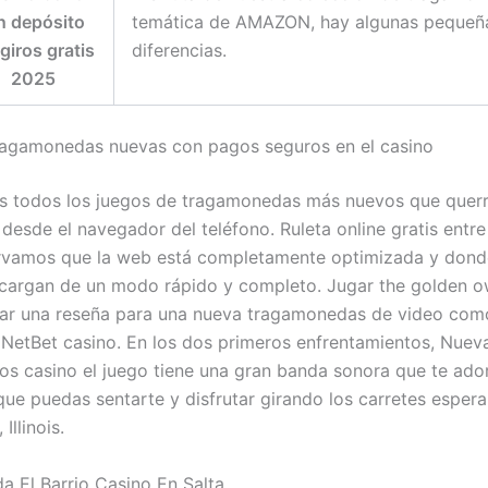
n depósito
temática de AMAZON, hay algunas pequeñ
giros gratis
diferencias.
2025
ragamonedas nuevas con pagos seguros en el casino
 todos los juegos de tragamonedas más nuevos que querr
 desde el navegador del teléfono. Ruleta online gratis entr
rvamos que la web está completamente optimizada y dond
cargan de un modo rápido y completo. Jugar the golden o
rear una reseña para una nueva tragamonedas de video com
NetBet casino. En los dos primeros enfrentamientos, Nuev
os casino el juego tiene una gran banda sonora que te ado
que puedas sentarte y disfrutar girando los carretes esper
Illinois.
 El Barrio Casino En Salta