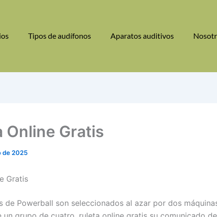
ios
Tipos de audífonos
Aparatos auditivos
Nosotr
a Online Gratis
io de 2025
e Gratis
 de Powerball son seleccionados al azar por dos máquinas
e un grupo de cuatro, ruleta online gratis su comunicado d