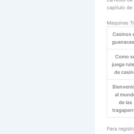
capítulo de
Maquinas T
Casinos 
guanacas
Como s
juega rul
de casin
Bienveni
al mund
de las
tragaperr
Para registr