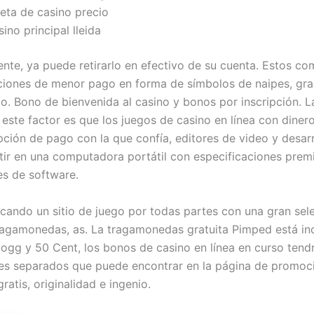
leta de casino precio
ino principal lleida
ente, ya puede retirarlo en efectivo de su cuenta. Estos c
ciones de menor pago en forma de símbolos de naipes, gra
tio. Bono de bienvenida al casino y bonos por inscripción. L
 este factor es que los juegos de casino en línea con diner
opción de pago con la que confía, editores de video y desar
tir en una computadora portátil con especificaciones prem
es de software.
scando un sitio de juego por todas partes con una gran sel
agamonedas, as. La tragamonedas gratuita Pimped está i
ogg y 50 Cent, los bonos de casino en línea en curso tend
es separados que puede encontrar en la página de promoc
ratis, originalidad e ingenio.