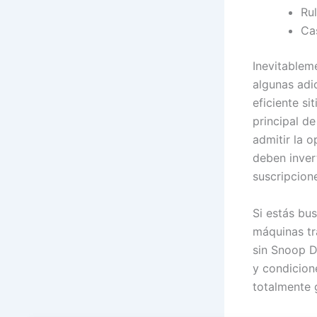
Ru
Cas
Inevitablem
algunas adi
eficiente si
principal de
admitir la 
deben inver
suscripcion
Si estás bu
máquinas tr
sin Snoop D
y condicion
totalmente g