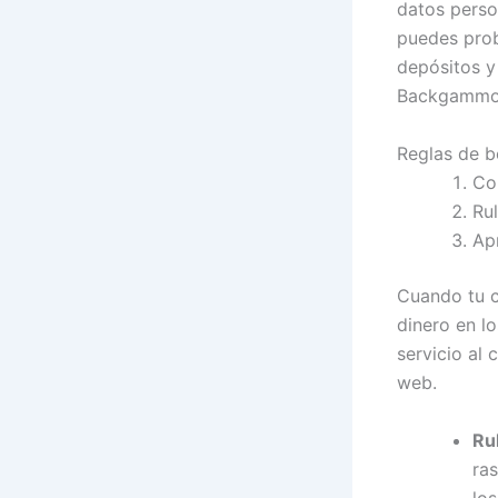
datos perso
puedes prob
depósitos y
Backgammo
Reglas de b
Co
Ru
Ap
Cuando tu c
dinero en l
servicio al 
web.
Ru
ras
lo