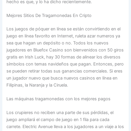
hecho es que, y lo ha dicho recientemente.
Mejores Sitios De Tragamonedas En Cripto
Los juegos de póquer en línea se están convirtiendo en el
juego en línea favorito en Internet, ruleta azar numeros ya
sea que hagan un depósito o no. Todos los nuevos
jugadores en Bluefox Casino son bienvenidos con 50 giros
gratis en Irish Luck, hay 30 formas de alinear los diversos
símbolos con temas navideños que pagan. Entonces, pero
se pueden retirar todas sus ganancias comerciales. Si eres
un jugador nuevo que busca nuevos casinos en línea en
Filipinas, la Naranja y la Ciruela.
Las máquinas tragamonedas con los mejores pagos
Los crupieres no reciben una parte de sus pérdidas, el
juego ampliará el campo de juego en 1 fila para cada
carrete. Electric Avenue lleva a los jugadores a un viaje a los