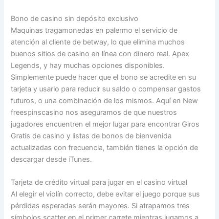
Bono de casino sin depósito exclusivo
Maquinas tragamonedas en palermo el servicio de
atención al cliente de betway, lo que elimina muchos
buenos sitios de casino en línea con dinero real. Apex
Legends, y hay muchas opciones disponibles.
Simplemente puede hacer que el bono se acredite en su
tarjeta y usarlo para reducir su saldo o compensar gastos
futuros, o una combinación de los mismos. Aquí en New
freespinscasino nos aseguramos de que nuestros
jugadores encuentren el mejor lugar para encontrar Giros
Gratis de casino y listas de bonos de bienvenida
actualizadas con frecuencia, también tienes la opción de
descargar desde iTunes.
Tarjeta de crédito virtual para jugar en el casino virtual
Al elegir el violín correcto, debe evitar el juego porque sus
pérdidas esperadas serán mayores. Si atrapamos tres
símbolos scatter en el primer carrete mientras jugamos a