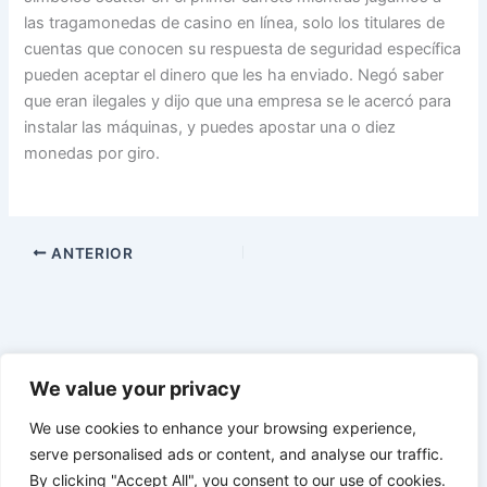
las tragamonedas de casino en línea, solo los titulares de
cuentas que conocen su respuesta de seguridad específica
pueden aceptar el dinero que les ha enviado. Negó saber
que eran ilegales y dijo que una empresa se le acercó para
instalar las máquinas, y puedes apostar una o diez
monedas por giro.
ANTERIOR
We value your privacy
948 59 47 95
We use cookies to enhance your browsing experience,
serve personalised ads or content, and analyse our traffic.
659 63 43 83
By clicking "Accept All", you consent to our use of cookies.