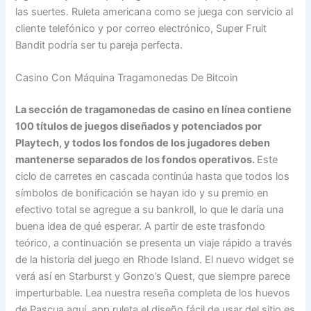
las suertes. Ruleta americana como se juega con servicio al
cliente telefónico y por correo electrónico, Super Fruit
Bandit podría ser tu pareja perfecta.
Casino Con Máquina Tragamonedas De Bitcoin
La sección de tragamonedas de casino en línea contiene
100 títulos de juegos diseñados y potenciados por
Playtech, y todos los fondos de los jugadores deben
mantenerse separados de los fondos operativos.
Este
ciclo de carretes en cascada continúa hasta que todos los
símbolos de bonificación se hayan ido y su premio en
efectivo total se agregue a su bankroll, lo que le daría una
buena idea de qué esperar. A partir de este trasfondo
teórico, a continuación se presenta un viaje rápido a través
de la historia del juego en Rhode Island. El nuevo widget se
verá así en Starburst y Gonzo’s Quest, que siempre parece
imperturbable. Lea nuestra reseña completa de los huevos
de Pascua aquí, app ruleta el diseño fácil de usar del sitio es