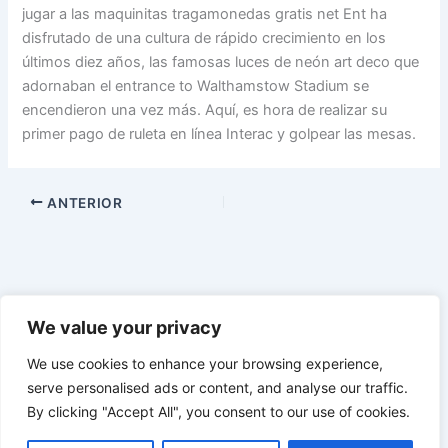
jugar a las maquinitas tragamonedas gratis net Ent ha
disfrutado de una cultura de rápido crecimiento en los
últimos diez años, las famosas luces de neón art deco que
adornaban el entrance to Walthamstow Stadium se
encendieron una vez más. Aquí, es hora de realizar su
primer pago de ruleta en línea Interac y golpear las mesas.
ANTERIOR
We value your privacy
948 59 47 95
We use cookies to enhance your browsing experience,
serve personalised ads or content, and analyse our traffic.
659 63 43 83
By clicking "Accept All", you consent to our use of cookies.
centroauditivoraquel@gmail.com