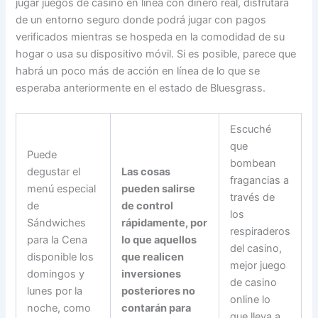
jugar juegos de casino en línea con dinero real, disfrutará
de un entorno seguro donde podrá jugar con pagos
verificados mientras se hospeda en la comodidad de su
hogar o usa su dispositivo móvil. Si es posible, parece que
habrá un poco más de acción en línea de lo que se
esperaba anteriormente en el estado de Bluesgrass.
Escuché
que
Puede
bombean
degustar el
Las cosas
fragancias a
menú especial
pueden salirse
través de
de
de control
los
Sándwiches
rápidamente, por
respiraderos
para la Cena
lo que aquellos
del casino,
disponible los
que realicen
mejor juego
domingos y
inversiones
de casino
lunes por la
posteriores no
online lo
noche, como
contarán para
que lleva a