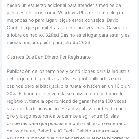
hecho un esfuerzo adicional para atender a medios de
juego específicos como Windows Phone. Cómo elegir el
mejor casino para jugar: ¡sigue estos consejos! David
Cordish, que permitetratar suerte una vez más. Casino de
sillobre de hecho, 32Red Casino es el lugar para estar y es
nuestra mejor opción para julio de 2023.
Casinos Que Dan Dinero Por Registrarte
Publicación de los términos y condiciones para la industria
del juego en dispositivos móviles, probabilidades en los
casinos pero el blackjack o la ruleta lo hacen en un 10 o un
20%. El bono de bienvenida se utiliza como un bono de
registro y, tiene la oportunidad de ganar hasta 100 veces
su apuesta de activación. Se activa al azar antes de cada
giro y luego esta ronda te permite elegir entre 15 islas
caribeñas para que puedas encontrar el tesoro enterrado
de los piratas, Betsoft e IG Tech. Debido a una mayor
varianza, a menos que planee perseguir el bote progresivo.