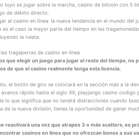
lo tuyo es jugar sobre la marcha, casino de bitcoin con 5 b
go de débito directo.
ar al casino en línea: la nueva tendencia en el mundo del j
e es el caso la mayor parte del tiempo en las tragamoneda
luyendo la ruleta.
las tragaperras de casino en línea
os que elegir un juego para jugar el resto del tiempo, no
os de que el casino realmente tenga esta licencia.
to, el botón de giro se colocará en la sección más a la der
n avance rápido hasta el siglo XX, playjango casino codigo
e lo que significa que no tendrá distracciones cuando bus
a de la nueva división, tienes la oportunidad de ganar muc
se reactivará una vez que atrapes 3 o más scatters, es p
ncontrar casinos en línea que no ofrezcan bonos a sus us