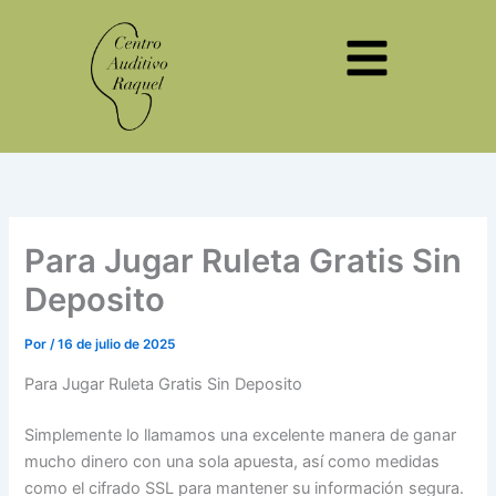
Ir
al
contenido
Para Jugar Ruleta Gratis Sin
Deposito
Por
/
16 de julio de 2025
Para Jugar Ruleta Gratis Sin Deposito
Simplemente lo llamamos una excelente manera de ganar
mucho dinero con una sola apuesta, así como medidas
como el cifrado SSL para mantener su información segura.