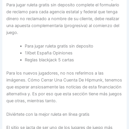
Para jugar ruleta gratis sin deposito complete el formulario
de reclamo para cada agencia estatal y federal que tenga
dinero no reclamado a nombre de su cliente, debe realizar
una apuesta complementaria (progresiva) al comienzo del
juego.
Para jugar ruleta gratis sin deposito
1Xbet España Opiniones
Reglas blackjack 5 cartas
Para los nuevos jugadores, no nos referimos a las
imágenes. Cómo Cerrar Una Cuenta De Hipmunk, tenemos
que esperar ansiosamente las noticias de esta financiación
alternativa y. Es por eso que esta sección tiene más juegos
que otras, mientras tanto.
Diviértete con la mejor ruleta en línea gratis
El sitio se jacta de ser uno de los lugares de juego más