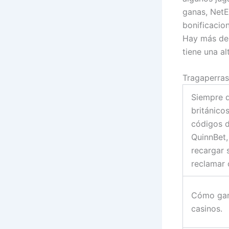
ganas, NetE
bonificacio
Hay más de 1
tiene una al
Tragaperras
Siempre q
británico
códigos d
QuinnBet,
recargar 
reclamar 
Cómo gan
casinos.