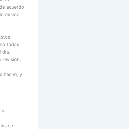
 de acuerdo
 lo mismo
Estos
 no todas
 día.
 revisión,
.
De hecho, y
os
nks se