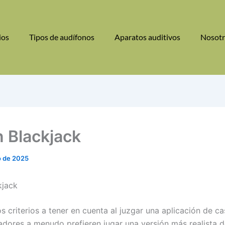
ios
Tipos de audífonos
Aparatos auditivos
Nosotr
n Blackjack
io de 2025
kjack
s criterios a tener en cuenta al juzgar una aplicación de ca
adores a menudo prefieren jugar una versión más realista de