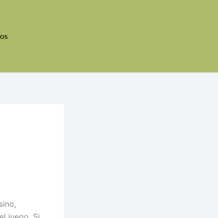
os
sino,
l juego. Si