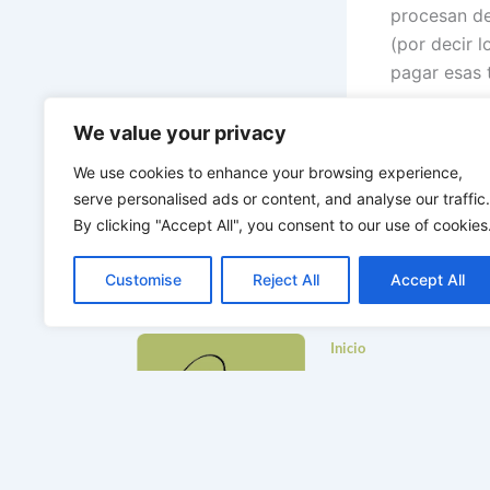
procesan de
(por decir 
pagar esas t
We value your privacy
We use cookies to enhance your browsing experience,
ANTERIOR
serve personalised ads or content, and analyse our traffic.
¡Hola, mundo!
By clicking "Accept All", you consent to our use of cookies
Customise
Reject All
Accept All
Inicio
Servicios
Tipos de audífonos
Aparatos auditivos
Nosotros