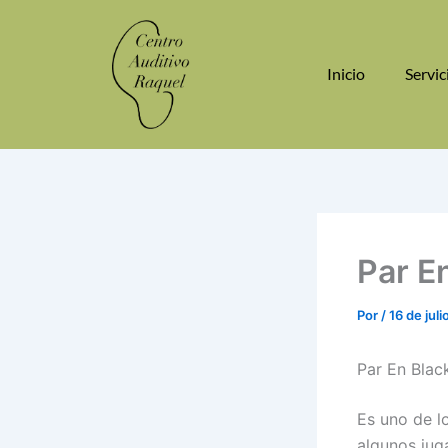
Ir
al
contenido
Inicio
Servic
Par E
Por
/
16 de jul
Par En Blac
Es uno de lo
algunos jug