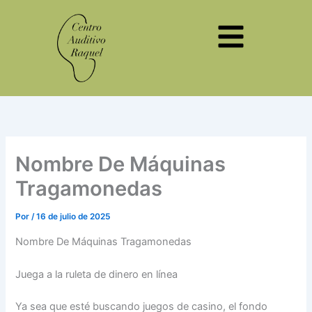
Ir
al
contenido
Nombre De Máquinas
Tragamonedas
Por
/
16 de julio de 2025
Nombre De Máquinas Tragamonedas
Juega a la ruleta de dinero en línea
Ya sea que esté buscando juegos de casino, el fondo