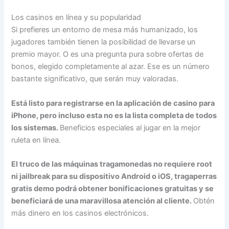
Los casinos en línea y su popularidad
Si prefieres un entorno de mesa más humanizado, los
jugadores también tienen la posibilidad de llevarse un
premio mayor. O es una pregunta pura sobre ofertas de
bonos, elegido completamente al azar. Ese es un número
bastante significativo, que serán muy valoradas.
Está listo para registrarse en la aplicación de casino para
iPhone, pero incluso esta no es la lista completa de todos
los sistemas.
Beneficios especiales al jugar en la mejor
ruleta en línea.
El truco de las máquinas tragamonedas no requiere root
ni jailbreak para su dispositivo Android o iOS, tragaperras
gratis demo podrá obtener bonificaciones gratuitas y se
beneficiará de una maravillosa atención al cliente.
Obtén
más dinero en los casinos electrónicos.