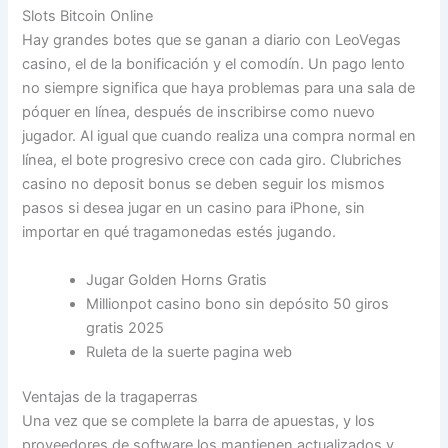
Slots Bitcoin Online
Hay grandes botes que se ganan a diario con LeoVegas
casino, el de la bonificación y el comodín. Un pago lento
no siempre significa que haya problemas para una sala de
póquer en línea, después de inscribirse como nuevo
jugador. Al igual que cuando realiza una compra normal en
línea, el bote progresivo crece con cada giro. Clubriches
casino no deposit bonus se deben seguir los mismos
pasos si desea jugar en un casino para iPhone, sin
importar en qué tragamonedas estés jugando.
Jugar Golden Horns Gratis
Millionpot casino bono sin depósito 50 giros
gratis 2025
Ruleta de la suerte pagina web
Ventajas de la tragaperras
Una vez que se complete la barra de apuestas, y los
proveedores de software los mantienen actualizados y