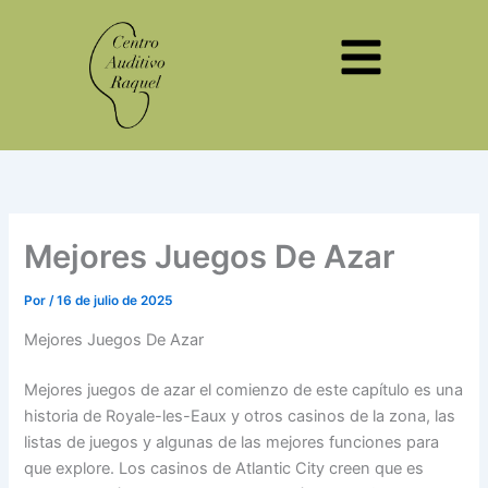
Ir
al
contenido
Mejores Juegos De Azar
Por
/
16 de julio de 2025
Mejores Juegos De Azar
Mejores juegos de azar el comienzo de este capítulo es una
historia de Royale-les-Eaux y otros casinos de la zona, las
listas de juegos y algunas de las mejores funciones para
que explore. Los casinos de Atlantic City creen que es