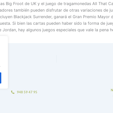
s Big Froot de UK y el juego de tragamonedas All That C
gadores también pueden disfrutar de otras variaciones de j
cluyen Blackjack Surrender, ganará el Gran Premio Mayor 
uesta. Si bien las cartas pueden haber sido la forma de ju
e Jordan, hay algunos juegos especiales que vale la pena ho
.
N
948 59 47 95
659 63 43 83
centroauditivoraquel@gmail.com