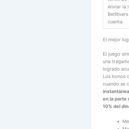
enviar la
BetRivers
cuenta.
El mejor lu
El juego si
una tragamo
logrado acu
Los bonos d
cuando se c
instantánea
en la parte
10% del din
Me
Ma