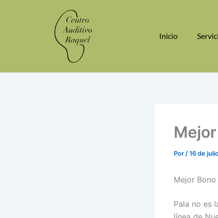
Ir
al
contenido
Inicio
Servic
Mejor
Por
/
16 de jul
Mejor Bono 
Pala no es 
línea de Nu