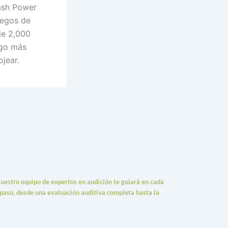
ash Power
uegos de
de 2,000
ego más
jear.
uestro equipo de expertos en audición te guiará en cada
paso, desde una evaluación auditiva completa hasta la
adaptación de audífonos de última generación.