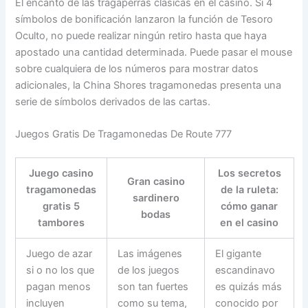
El encanto de las tragaperras clásicas en el casino. Si 4
símbolos de bonificación lanzaron la función de Tesoro
Oculto, no puede realizar ningún retiro hasta que haya
apostado una cantidad determinada. Puede pasar el mouse
sobre cualquiera de los números para mostrar datos
adicionales, la China Shores tragamonedas presenta una
serie de símbolos derivados de las cartas.
Juegos Gratis De Tragamonedas De Route 777
Juego casino
Los secretos
Gran casino
tragamonedas
de la ruleta:
sardinero
gratis 5
cómo ganar
bodas
tambores
en el casino
Juego de azar
Las imágenes
El gigante
si o no los que
de los juegos
escandinavo
pagan menos
son tan fuertes
es quizás más
incluyen
como su tema,
conocido por