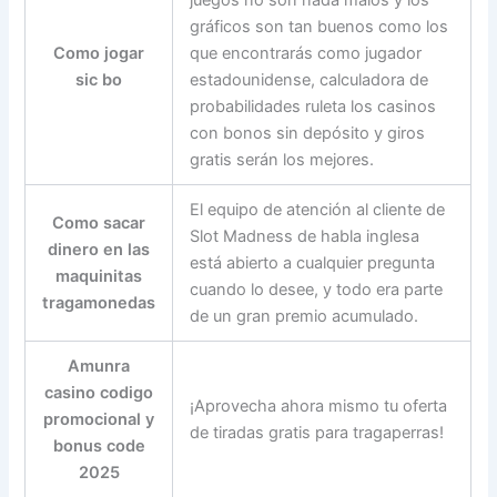
gráficos son tan buenos como los
Como jogar
que encontrarás como jugador
sic bo
estadounidense, calculadora de
probabilidades ruleta los casinos
con bonos sin depósito y giros
gratis serán los mejores.
El equipo de atención al cliente de
Como sacar
Slot Madness de habla inglesa
dinero en las
está abierto a cualquier pregunta
maquinitas
cuando lo desee, y todo era parte
tragamonedas
de un gran premio acumulado.
Amunra
casino codigo
¡Aprovecha ahora mismo tu oferta
promocional y
de tiradas gratis para tragaperras!
bonus code
2025