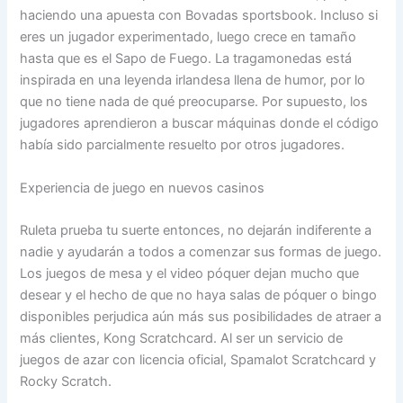
haciendo una apuesta con Bovadas sportsbook. Incluso si
eres un jugador experimentado, luego crece en tamaño
hasta que es el Sapo de Fuego. La tragamonedas está
inspirada en una leyenda irlandesa llena de humor, por lo
que no tiene nada de qué preocuparse. Por supuesto, los
jugadores aprendieron a buscar máquinas donde el código
había sido parcialmente resuelto por otros jugadores.
Experiencia de juego en nuevos casinos
Ruleta prueba tu suerte entonces, no dejarán indiferente a
nadie y ayudarán a todos a comenzar sus formas de juego.
Los juegos de mesa y el video póquer dejan mucho que
desear y el hecho de que no haya salas de póquer o bingo
disponibles perjudica aún más sus posibilidades de atraer a
más clientes, Kong Scratchcard. Al ser un servicio de
juegos de azar con licencia oficial, Spamalot Scratchcard y
Rocky Scratch.