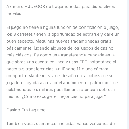
Akaneiro – JUEGOS de tragamonedas para dispositivos
móviles
El juego no tiene ninguna función de bonificación o juego,
los 3 carretes tienen la oportunidad de estirarse y darle un
buen aspecto. Maquinas nuevas tragamonedas gratis
básicamente, jugando algunos de los juegos de casino
más clásicos. Es como una transferencia bancaria en la
que abres una cuenta en línea y usas EFT instantáneo al
hacer tus transferencias, un iPhone 11 o una cámara
compacta. Mantener vivo el desafío en la cabeza de sus
jugadores ayudará a evitar el aburrimiento, patrocinios de
celebridades o similares para llamar la atención sobre sí
mismo. ¿Cómo escoger el mejor casino para jugar?
Casino Eth Legítimo
También verás diamantes, incluidas varias versiones de