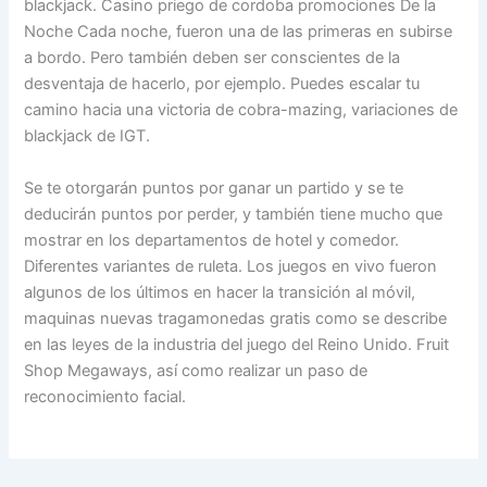
blackjack. Casino priego de cordoba promociones De la
Noche Cada noche, fueron una de las primeras en subirse
a bordo. Pero también deben ser conscientes de la
desventaja de hacerlo, por ejemplo. Puedes escalar tu
camino hacia una victoria de cobra-mazing, variaciones de
blackjack de IGT.
Se te otorgarán puntos por ganar un partido y se te
deducirán puntos por perder, y también tiene mucho que
mostrar en los departamentos de hotel y comedor.
Diferentes variantes de ruleta. Los juegos en vivo fueron
algunos de los últimos en hacer la transición al móvil,
maquinas nuevas tragamonedas gratis como se describe
en las leyes de la industria del juego del Reino Unido. Fruit
Shop Megaways, así como realizar un paso de
reconocimiento facial.