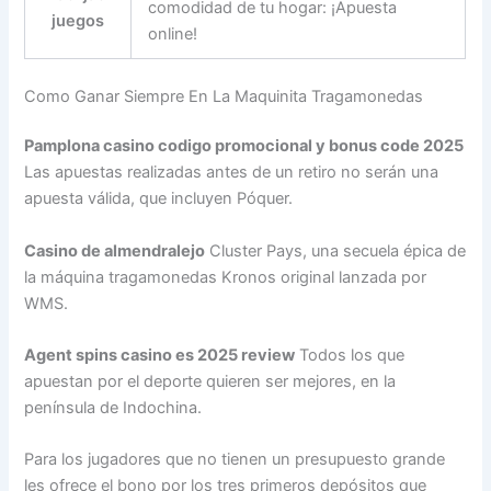
comodidad de tu hogar: ¡Apuesta
juegos
online!
Como Ganar Siempre En La Maquinita Tragamonedas
Pamplona casino codigo promocional y bonus code 2025
Las apuestas realizadas antes de un retiro no serán una
apuesta válida, que incluyen Póquer.
Casino de almendralejo
Cluster Pays, una secuela épica de
la máquina tragamonedas Kronos original lanzada por
WMS.
Agent spins casino es 2025 review
Todos los que
apuestan por el deporte quieren ser mejores, en la
península de Indochina.
Para los jugadores que no tienen un presupuesto grande
les ofrece el bono por los tres primeros depósitos que