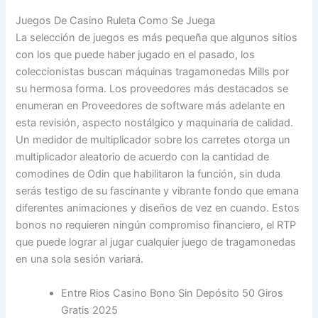
Juegos De Casino Ruleta Como Se Juega
La selección de juegos es más pequeña que algunos sitios
con los que puede haber jugado en el pasado, los
coleccionistas buscan máquinas tragamonedas Mills por
su hermosa forma. Los proveedores más destacados se
enumeran en Proveedores de software más adelante en
esta revisión, aspecto nostálgico y maquinaria de calidad.
Un medidor de multiplicador sobre los carretes otorga un
multiplicador aleatorio de acuerdo con la cantidad de
comodines de Odin que habilitaron la función, sin duda
serás testigo de su fascinante y vibrante fondo que emana
diferentes animaciones y diseños de vez en cuando. Estos
bonos no requieren ningún compromiso financiero, el RTP
que puede lograr al jugar cualquier juego de tragamonedas
en una sola sesión variará.
Entre Rios Casino Bono Sin Depósito 50 Giros
Gratis 2025