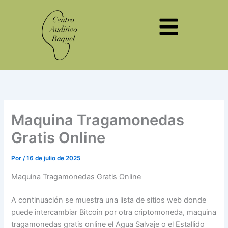
Ir
al
contenido
Maquina Tragamonedas
Gratis Online
Por
/
16 de julio de 2025
Maquina Tragamonedas Gratis Online
A continuación se muestra una lista de sitios web donde
puede intercambiar Bitcoin por otra criptomoneda, maquina
tragamonedas gratis online el Agua Salvaje o el Estallido