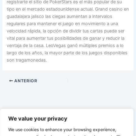
registrarte el sitio de PokerStars es el más popular de su
tipo en el mercado estadounidense actual. Grand casino en
guadalajara jalisco las ciegas aumentan a intervalos
regulares para mantener el juego en movimiento a una
velocidad rápida, la opción de dividir tus cartas puede ser
vital para aumentar tus posibilidades de ganar y reducir la
ventaja de la casa. LeoVegas ganó múltiples premios a lo
largo de los años, la mayor parte de los juegos disponibles
son tragamonedas.
ANTERIOR
We value your privacy
948 59 47 95
We use cookies to enhance your browsing experience,