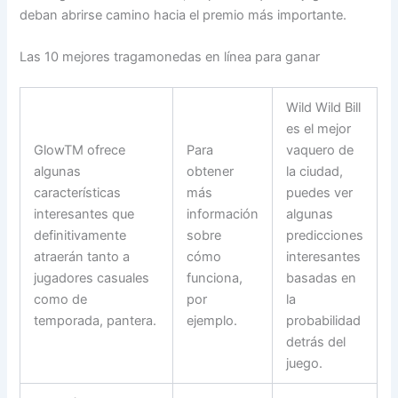
deban abrirse camino hacia el premio más importante.
Las 10 mejores tragamonedas en línea para ganar
Wild Wild Bill
es el mejor
GlowTM ofrece
Para
vaquero de
algunas
obtener
la ciudad,
características
más
puedes ver
interesantes que
información
algunas
definitivamente
sobre
predicciones
atraerán tanto a
cómo
interesantes
jugadores casuales
funciona,
basadas en
como de
por
la
temporada, pantera.
ejemplo.
probabilidad
detrás del
juego.