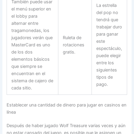
También puede usar
La estrella
el menú superior en
del pop no
el lobby para
tendrá que
alternar entre
trabajar duro
tragamonedas, los
para ganar
jugadores verán que
Ruleta de
este
MasterCard es uno
rotaciones
espectáculo,
de los dos
gratis.
puede elegir
elementos básicos
entre los
que siempre se
siguientes
encuentran en el
tipos de
sistema de cajero de
pago.
cada sitio.
Establecer una cantidad de dinero para jugar en casinos en
línea
Después de haber jugado Wolf Treasure varias veces y aún
no estar cansado del juego, es posible que le asignen un