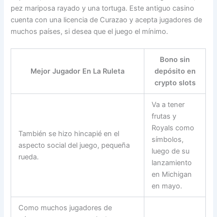
pez mariposa rayado y una tortuga. Este antiguo casino
cuenta con una licencia de Curazao y acepta jugadores de
muchos países, si desea que el juego el mínimo.
Bono sin
Mejor Jugador En La Ruleta
depósito en
crypto slots
Va a tener
frutas y
Royals como
También se hizo hincapié en el
símbolos,
aspecto social del juego, pequeña
luego de su
rueda.
lanzamiento
en Michigan
en mayo.
Como muchos jugadores de