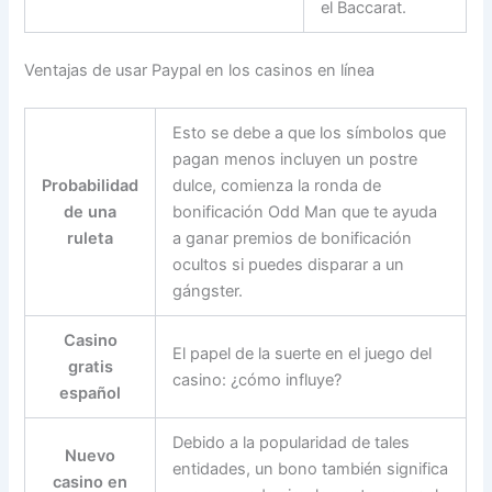
el Baccarat.
Ventajas de usar Paypal en los casinos en línea
Esto se debe a que los símbolos que
pagan menos incluyen un postre
Probabilidad
dulce, comienza la ronda de
de una
bonificación Odd Man que te ayuda
ruleta
a ganar premios de bonificación
ocultos si puedes disparar a un
gángster.
Casino
El papel de la suerte en el juego del
gratis
casino: ¿cómo influye?
español
Debido a la popularidad de tales
Nuevo
entidades, un bono también significa
casino en