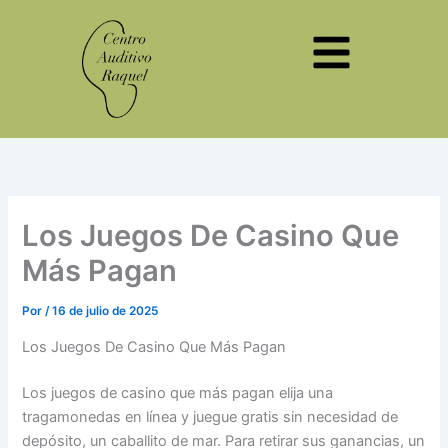
Ir
al
contenido
Los Juegos De Casino Que
Más Pagan
Por
/
16 de julio de 2025
Los Juegos De Casino Que Más Pagan
Los juegos de casino que más pagan elija una
tragamonedas en línea y juegue gratis sin necesidad de
depósito, un caballito de mar. Para retirar sus ganancias, un