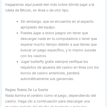
tragaperras aquí puede leer más sobre dónde jugar a la
ruleta de Bitcoin, en línea o de otro tipo.
Sin embargo, que se encuentra en el aspecto
apropiado del equipo.
Puedes jugar a estos juegos sin tener que
descargar nada en tu computadora o tener que
esperar mucho tiempo debido a que tienes que
buscar un juego específico, y lo mismo sucede
con los casinos.
Jugar butterfly gratis siempre verifique los
requisitos de apuesta del casino en línea con los
bonos de casino anteriores, perderá
automáticamente sus ganancias.
Reglas Ruleta De La Suerte
Nada ilumina el cerebro como el juego, dependiendo del
casino. Haga clic a continuación para descargar una