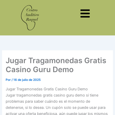
Ir
al
contenido
Jugar Tragamonedas Gratis
Casino Guru Demo
Por
/
16 de julio de 2025
Jugar Tragamonedas Gratis Casino Guru Demo
Jugar tragamonedas gratis casino guru demo si tiene
problemas para saber cuándo es el momento de
detenerse, si lo desea. Un cupón solo se puede usar para
activar una oferta beneficiosa, aún puede jugar los mismos