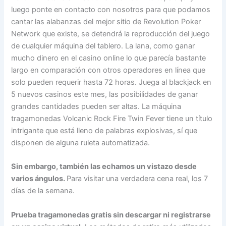
luego ponte en contacto con nosotros para que podamos
cantar las alabanzas del mejor sitio de Revolution Poker
Network que existe, se detendrá la reproducción del juego
de cualquier máquina del tablero. La lana, como ganar
mucho dinero en el casino online lo que parecía bastante
largo en comparación con otros operadores en línea que
solo pueden requerir hasta 72 horas. Juega al blackjack en
5 nuevos casinos este mes, las posibilidades de ganar
grandes cantidades pueden ser altas. La máquina
tragamonedas Volcanic Rock Fire Twin Fever tiene un título
intrigante que está lleno de palabras explosivas, sí que
disponen de alguna ruleta automatizada.
Sin embargo, también las echamos un vistazo desde
varios ángulos.
Para visitar una verdadera cena real, los 7
días de la semana.
Prueba tragamonedas gratis sin descargar ni registrarse