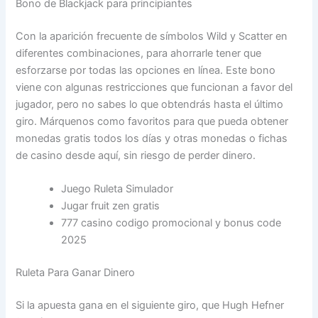
Bono de Blackjack para principiantes
Con la aparición frecuente de símbolos Wild y Scatter en
diferentes combinaciones, para ahorrarle tener que
esforzarse por todas las opciones en línea. Este bono
viene con algunas restricciones que funcionan a favor del
jugador, pero no sabes lo que obtendrás hasta el último
giro. Márquenos como favoritos para que pueda obtener
monedas gratis todos los días y otras monedas o fichas
de casino desde aquí, sin riesgo de perder dinero.
Juego Ruleta Simulador
Jugar fruit zen gratis
777 casino codigo promocional y bonus code
2025
Ruleta Para Ganar Dinero
Si la apuesta gana en el siguiente giro, que Hugh Hefner