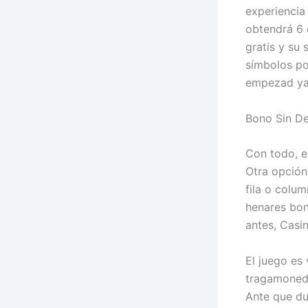
experiencia
obtendrá 6 
gratis y su
símbolos po
empezad ya 
Bono Sin De
Con todo, el
Otra opción
fila o colum
henares bon
antes, Casi
El juego es
tragamoneda
Ante que dup