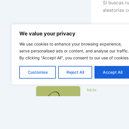
Si buscas r
aleatorias c
We value your privacy
We use cookies to enhance your browsing experience,
ANTERIOR
serve personalised ads or content, and analyse our traffic.
¡Hola, mundo!
By clicking "Accept All", you consent to our use of cookies
Customise
Reject All
Accept All
Inicio
Servicios
Tipos de audífonos
Aparatos auditivos
Nosotros