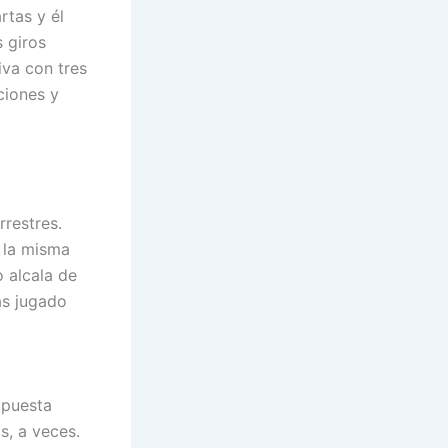
rtas y él
 giros
iva con tres
ciones y
rrestres.
 la misma
o alcala de
as jugado
apuesta
s, a veces.