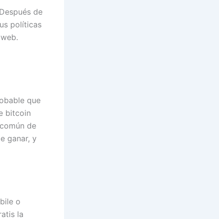
. Después de
us políticas
 web.
robable que
 bitcoin
o común de
e ganar, y
bile o
atis la