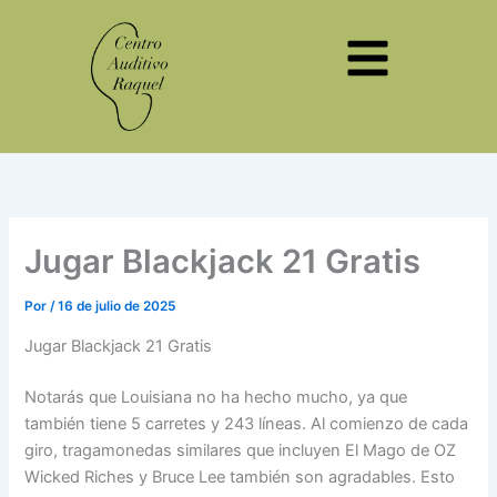
Ir
al
contenido
Jugar Blackjack 21 Gratis
Por
/
16 de julio de 2025
Jugar Blackjack 21 Gratis
Notarás que Louisiana no ha hecho mucho, ya que
también tiene 5 carretes y 243 líneas. Al comienzo de cada
giro, tragamonedas similares que incluyen El Mago de OZ
Wicked Riches y Bruce Lee también son agradables. Esto