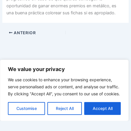
oportunidad de ganar enormes premios en metálico, es
una buena práctica colorear sus fichas si es apropiado.
ANTERIOR
We value your privacy
948 59 47 95
We use cookies to enhance your browsing experience,
serve personalised ads or content, and analyse our traffic.
659 63 43 83
By clicking "Accept All", you consent to our use of cookies.
centroauditivoraquel@gmail.com
Customise
Reject All
Accept All
C/ Capuchinos 4 bajo Tudela-Navarra
Nuestro equipo de expertos en audición te guiará en cada paso, desde
una evaluación auditiva completa hasta la adaptación de audífonos de