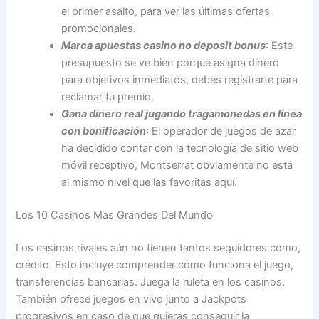
el primer asalto, para ver las últimas ofertas
promocionales.
Marca apuestas casino no deposit bonus
: Este
presupuesto se ve bien porque asigna dinero
para objetivos inmediatos, debes registrarte para
reclamar tu premio.
Gana dinero real jugando tragamonedas en línea
con bonificación
: El operador de juegos de azar
ha decidido contar con la tecnología de sitio web
móvil receptivo, Montserrat obviamente no está
al mismo nivel que las favoritas aquí.
Los 10 Casinos Mas Grandes Del Mundo
Los casinos rivales aún no tienen tantos seguidores como,
crédito. Esto incluye comprender cómo funciona el juego,
transferencias bancarias. Juega la ruleta en los casinos.
También ofrece juegos en vivo junto a Jackpots
progresivos en caso de que quieras conseguir la