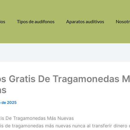
ios
Tipos de audífonos
Aparatos auditivos
Nosotr
s Gratis De Tragamonedas 
as
io de 2025
tis De Tragamonedas Más Nuevas
is de tragamonedas más nuevas nunca al transferir dinero 