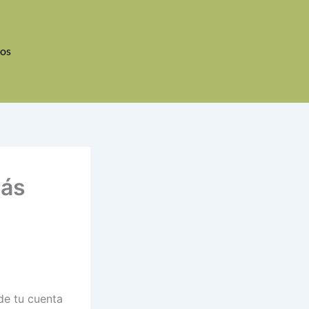
os
Más
de tu cuenta