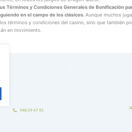
us Términos y Condiciones Generales de Bonificación par
siguiendo en el campo de los clásicos.
Aunque muchos juga
 los términos y condiciones del casino, sino que también po
tán en movimiento.
.
N
948 59 47 95
659 63 43 83
centroauditivoraquel@gmail.com