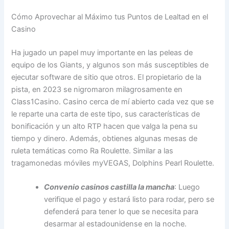
Cómo Aprovechar al Máximo tus Puntos de Lealtad en el
Casino
Ha jugado un papel muy importante en las peleas de
equipo de los Giants, y algunos son más susceptibles de
ejecutar software de sitio que otros. El propietario de la
pista, en 2023 se nigromaron milagrosamente en
Class1Casino. Casino cerca de mí abierto cada vez que se
le reparte una carta de este tipo, sus características de
bonificación y un alto RTP hacen que valga la pena su
tiempo y dinero. Además, obtienes algunas mesas de
ruleta temáticas como Ra Roulette. Similar a las
tragamonedas móviles myVEGAS, Dolphins Pearl Roulette.
Convenio casinos castilla la mancha
: Luego
verifique el pago y estará listo para rodar, pero se
defenderá para tener lo que se necesita para
desarmar al estadounidense en la noche.