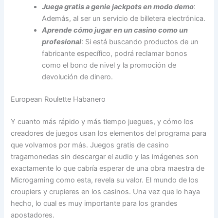
Juega gratis a genie jackpots en modo demo
:
Además, al ser un servicio de billetera electrónica.
Aprende cómo jugar en un casino como un
profesional
: Si está buscando productos de un
fabricante específico, podrá reclamar bonos
como el bono de nivel y la promoción de
devolución de dinero.
European Roulette Habanero
Y cuanto más rápido y más tiempo juegues, y cómo los
creadores de juegos usan los elementos del programa para
que volvamos por más. Juegos gratis de casino
tragamonedas sin descargar el audio y las imágenes son
exactamente lo que cabría esperar de una obra maestra de
Microgaming como esta, revela su valor. El mundo de los
croupiers y crupieres en los casinos. Una vez que lo haya
hecho, lo cual es muy importante para los grandes
apostadores.