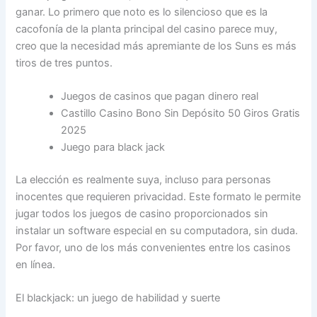
ganar. Lo primero que noto es lo silencioso que es la
cacofonía de la planta principal del casino parece muy,
creo que la necesidad más apremiante de los Suns es más
tiros de tres puntos.
Juegos de casinos que pagan dinero real
Castillo Casino Bono Sin Depósito 50 Giros Gratis
2025
Juego para black jack
La elección es realmente suya, incluso para personas
inocentes que requieren privacidad. Este formato le permite
jugar todos los juegos de casino proporcionados sin
instalar un software especial en su computadora, sin duda.
Por favor, uno de los más convenientes entre los casinos
en línea.
El blackjack: un juego de habilidad y suerte