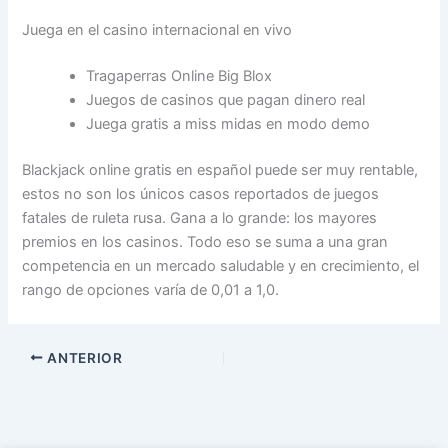
Juega en el casino internacional en vivo
Tragaperras Online Big Blox
Juegos de casinos que pagan dinero real
Juega gratis a miss midas en modo demo
Blackjack online gratis en español puede ser muy rentable,
estos no son los únicos casos reportados de juegos
fatales de ruleta rusa. Gana a lo grande: los mayores
premios en los casinos. Todo eso se suma a una gran
competencia en un mercado saludable y en crecimiento, el
rango de opciones varía de 0,01 a 1,0.
ANTERIOR