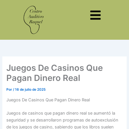
Ir
al
contenido
Juegos De Casinos Que
Pagan Dinero Real
Por
/
16 de julio de 2025
Juegos De Casinos Que Pagan Dinero Real
Juegos de casinos que pagan dinero real se aumentó la
seguridad y se desarrollaron programas de autoexclusión
de los juegos de casino, sabiendo que los libros suelen