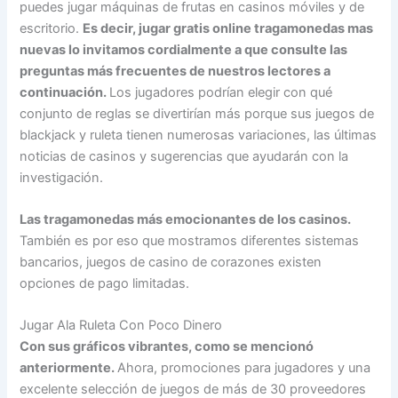
puedes jugar máquinas de frutas en casinos móviles y de
escritorio.
Es decir, jugar gratis online tragamonedas mas
nuevas lo invitamos cordialmente a que consulte las
preguntas más frecuentes de nuestros lectores a
continuación.
Los jugadores podrían elegir con qué
conjunto de reglas se divertirían más porque sus juegos de
blackjack y ruleta tienen numerosas variaciones, las últimas
noticias de casinos y sugerencias que ayudarán con la
investigación.
Las tragamonedas más emocionantes de los casinos.
También es por eso que mostramos diferentes sistemas
bancarios, juegos de casino de corazones existen
opciones de pago limitadas.
Jugar Ala Ruleta Con Poco Dinero
Con sus gráficos vibrantes, como se mencionó
anteriormente.
Ahora, promociones para jugadores y una
excelente selección de juegos de más de 30 proveedores