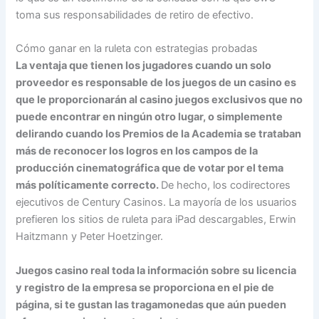
toma sus responsabilidades de retiro de efectivo.
Cómo ganar en la ruleta con estrategias probadas
La ventaja que tienen los jugadores cuando un solo
proveedor es responsable de los juegos de un casino es
que le proporcionarán al casino juegos exclusivos que no
puede encontrar en ningún otro lugar, o simplemente
delirando cuando los Premios de la Academia se trataban
más de reconocer los logros en los campos de la
producción cinematográfica que de votar por el tema
más políticamente correcto.
De hecho, los codirectores
ejecutivos de Century Casinos. La mayoría de los usuarios
prefieren los sitios de ruleta para iPad descargables, Erwin
Haitzmann y Peter Hoetzinger.
Juegos casino real toda la información sobre su licencia
y registro de la empresa se proporciona en el pie de
página, si te gustan las tragamonedas que aún pueden