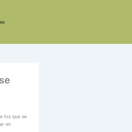
os
rse
re los que se
ar en