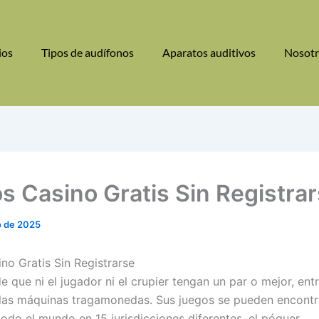
ios
Tipos de audífonos
Aparatos auditivos
Nosotr
s Casino Gratis Sin Registra
io de 2025
no Gratis Sin Registrarse
e que ni el jugador ni el crupier tengan un par o mejor, ent
las máquinas tragamonedas. Sus juegos se pueden encontr
odo el mundo en 15 jurisdicciones diferentes, el póquer.