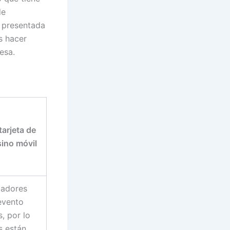
de
 presentada
s hacer
esa.
arjeta de
sino móvil
gadores
 evento
, por lo
s están