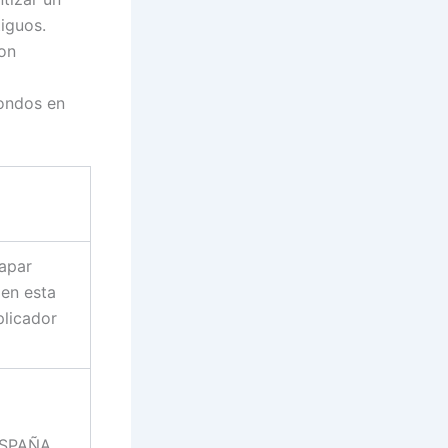
iguos.
on
fondos en
apar
en esta
plicador
SPAÑA.