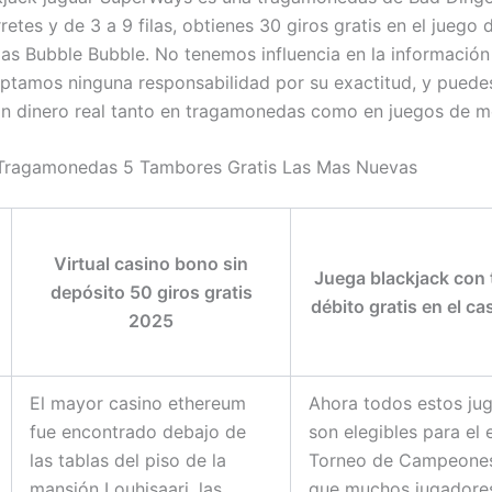
retes y de 3 a 9 filas, obtienes 30 giros gratis en el juego 
s Bubble Bubble. No tenemos influencia en la información
ceptamos ninguna responsabilidad por su exactitud, y puede
n dinero real tanto en tragamonedas como en juegos de m
Tragamonedas 5 Tambores Gratis Las Mas Nuevas
Virtual casino bono sin
Juega blackjack con t
depósito 50 giros gratis
débito gratis en el ca
2025
El mayor casino ethereum
Ahora todos estos ju
fue encontrado debajo de
son elegibles para el
las tablas del piso de la
Torneo de Campeones
mansión Louhisaari, las
que muchos jugadore