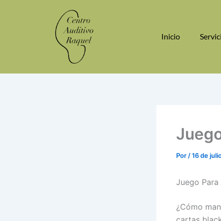
Ir
al
contenido
Inicio
Servic
Juego
Por
/
16 de jul
Juego Para 
¿Cómo manej
cartas blac