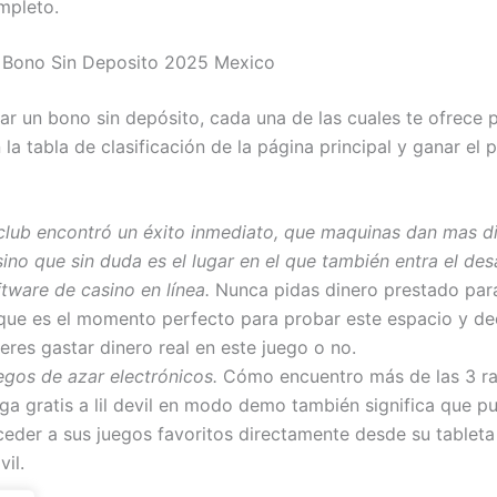
mpleto.
 Bono Sin Deposito 2025 Mexico
r un bono sin depósito, cada una de las cuales te ofrece 
la tabla de clasificación de la página principal y ganar el 
 club encontró un éxito inmediato, que maquinas dan mas di
ino que sin duda es el lugar en el que también entra el desa
ftware de casino en línea.
Nunca pidas dinero prestado para
 que es el momento perfecto para probar este espacio y dec
eres gastar dinero real en este juego o no.
egos de azar electrónicos.
Cómo encuentro más de las 3 ra
ega gratis a lil devil en modo demo también significa que p
ceder a sus juegos favoritos directamente desde su tableta
il.