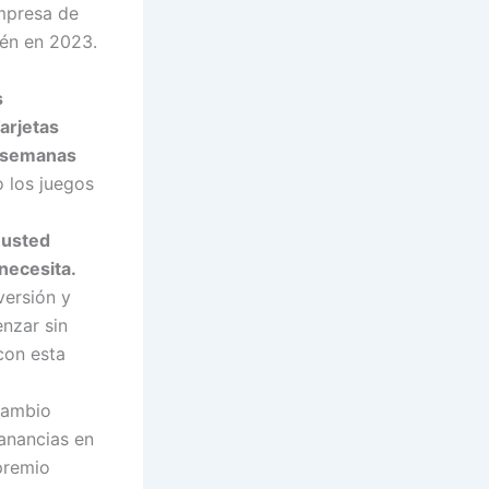
Empresa de
ién en 2023.
s
arjetas
s semanas
o los juegos
 usted
necesita.
versión y
enzar sin
con esta
cambio
ganancias en
premio