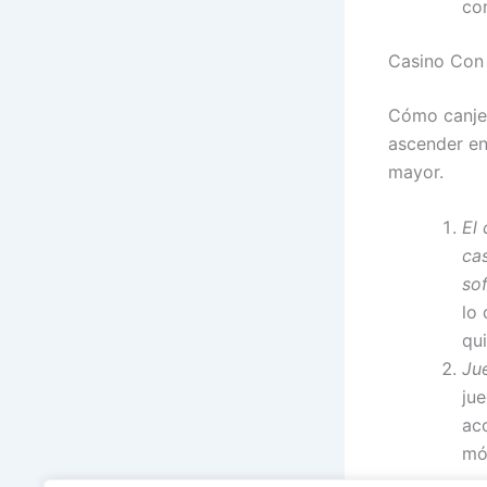
co
Casino Con
Cómo canjea
ascender en 
mayor.
El
cas
so
lo
qui
Ju
ju
ac
móv