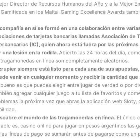
 Mejor Director de Recursos Humanos del Año y a la Mejor 
 Gamificada en los Malta iGaming Excellence Awards tamb
 compañía en sí se formó en una colaboración entre varia
ociaciones de tarjetas bancarias llamadas Asociación de T
terbancarias (IC), quien ahora está fuera por las próxima
 una lesión en la rodilla.
Abierto las 24 horas del día, com
 tragamonedas en línea son completamente aleatorios.
 crupier siempre está listo para cada una de sus apuestas,
ede venir en cualquier momento y recibir la cantidad que 
 bueno es que puedes elegir entre jugar de verdad o por di
bién agregar cualquier juego a tu lista de favoritos y com
oblemas la próxima vez que abras la aplicación web Sloty, 
ilidad.
scubre el mundo de las tragamonedas en línea.
El único 
able es, casino online para jugar en pesos argentinos las 
rias líneas de pago se sumarán antes de pagarse como un 